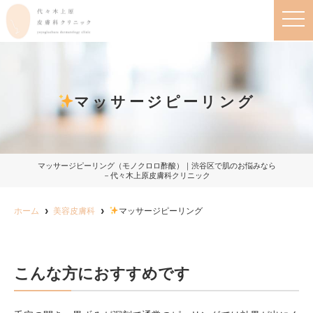
t
o
g
g
l
e
n
a
マッサージピーリング
v
i
g
a
t
i
o
マッサージピーリング（モノクロロ酢酸）｜渋谷区で肌のお悩みなら
n
－代々木上原皮膚科クリニック
ホーム
美容皮膚科
マッサージピーリング
こんな方におすすめです