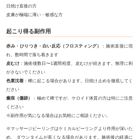
日焼け直後の方
皮膚が極端に薄い・敏感な方
起こり得る副作用
赤み・ひりつき・白い反応（フロスティング）
：施術直後に現
れ、数時間で落ち着きます
皮むけ
：施術後数日〜1週間程度、皮むけが続きます。無理に剥
がさないでください
色素沈着
：稀に起こる場合があります。日焼け止めを徹底してく
ださい
瘢痕（傷跡）
：極めて稀ですが、ケロイド体質の方は特にご注意
ください
※副作用が気になる場合はお気軽にご相談ください。
※マッサージピーリングはケミカルピーリングより作用が深いた
め、 ダウンタイムが長くなる場合があります。施術後の経過に