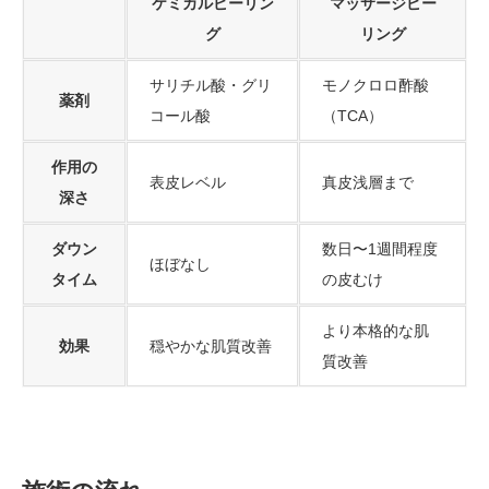
ケミカルピーリン
マッサージピー
グ
リング
サリチル酸・グリ
モノクロロ酢酸
薬剤
コール酸
（TCA）
作用の
表皮レベル
真皮浅層まで
深さ
ダウン
数日〜1週間程度
ほぼなし
タイム
の皮むけ
より本格的な肌
効果
穏やかな肌質改善
質改善