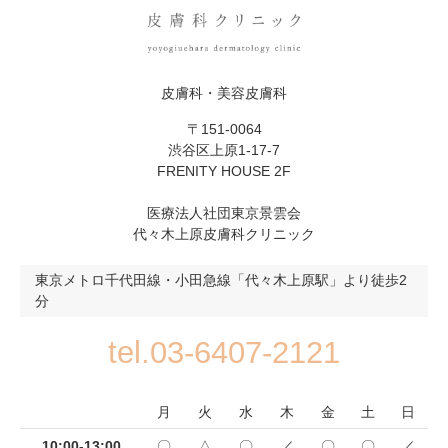
皮膚科・美容皮膚科
〒151-0064
渋谷区上原1-17-7
FRENITY HOUSE 2F
医療法人社団東京景雲会
代々木上原皮膚科クリニック
東京メトロ千代田線・小田急線「代々木上原駅」より徒歩2
分
tel.03-6407-2121
月
火
水
木
金
土
日
10:00-13:00
〇
△
〇
／
〇
〇
／